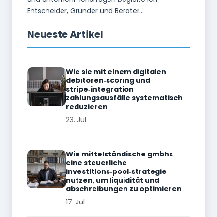
Entscheider, Gründer und Berater...
Neueste Artikel
Wie sie mit einem digitalen
debitoren‑scoring und
stripe‑integration
zahlungsausfälle systematisch
reduzieren
23. Jul
Wie mittelständische gmbhs
eine steuerliche
investitions‑pool‑strategie
nutzen, um liquidität und
abschreibungen zu optimieren
17. Jul