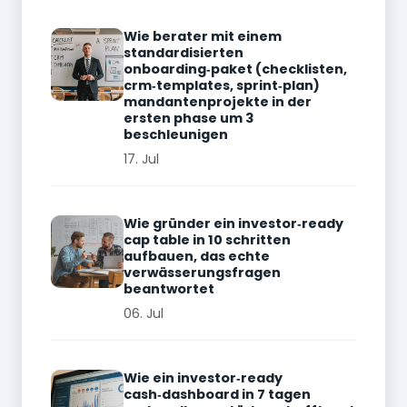
Wie berater mit einem
standardisierten
onboarding‑paket (checklisten,
crm‑templates, sprint‑plan)
mandantenprojekte in der
ersten phase um 3
beschleunigen
17. Jul
Wie gründer ein investor‑ready
cap table in 10 schritten
aufbauen, das echte
verwässerungsfragen
beantwortet
06. Jul
Wie ein investor‑ready
cash‑dashboard in 7 tagen