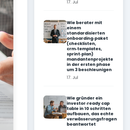
17. Jul
Wie berater mit
einem
standardisierten
onboarding‑paket
(checklisten,
crm‑templates,
sprint‑plan)
mandantenprojekte
in der ersten phase
um 3 beschleunigen
17. Jul
Wie gründer ein
investor‑ready cap
table in 10 schritten
aufbauen, das echte
verwässerungsfragen
beantwortet