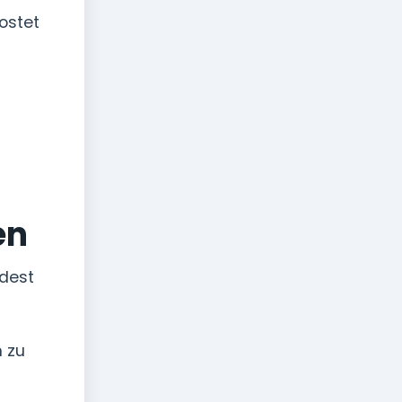
ostet
en
ndest
 zu