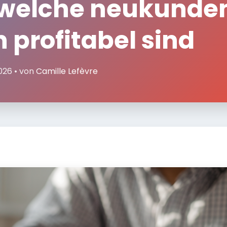
 welche neukunde
 profitabel sind
026 • von
Camille Lefèvre