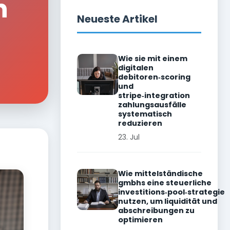
n
Neueste Artikel
Wie sie mit einem
digitalen
debitoren‑scoring
und
stripe‑integration
zahlungsausfälle
systematisch
reduzieren
23. Jul
Wie mittelständische
gmbhs eine steuerliche
investitions‑pool‑strategie
nutzen, um liquidität und
abschreibungen zu
optimieren