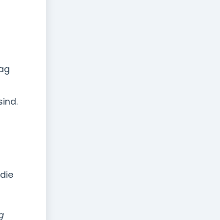
rag
ind.
die
g