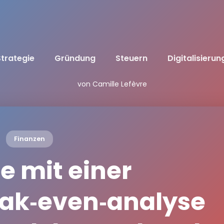
Strategie
Gründung
Steuern
Digitalisierun
von Camille Lefèvre
Finanzen
e mit einer
ak‑even‑analyse