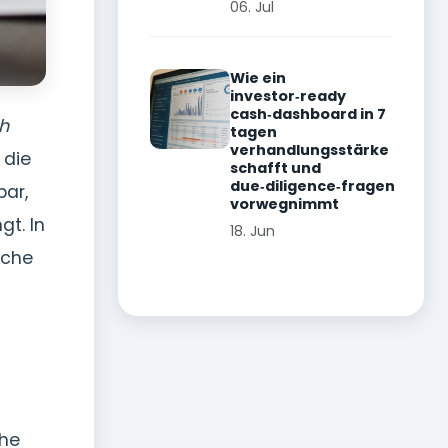
06. Jul
Wie ein
investor‑ready
cash‑dashboard in 7
h
tagen
verhandlungsstärke
 die
schafft und
due‑diligence‑fragen
ar,
vorwegnimmt
gt. In
18. Jun
sche
che