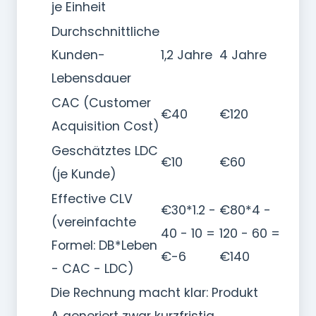
je Einheit
Durchschnittliche
Kunden-
1,2 Jahre
4 Jahre
Lebensdauer
CAC (Customer
€40
€120
Acquisition Cost)
Geschätztes LDC
€10
€60
(je Kunde)
Effective CLV
€30*1.2 -
€80*4 -
(vereinfachte
40 - 10 =
120 - 60 =
Formel: DB*Leben
€-6
€140
- CAC - LDC)
Die Rechnung macht klar: Produkt
A generiert zwar kurzfristig