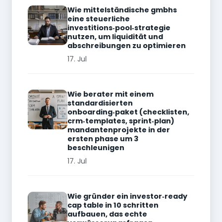
Wie mittelständische gmbhs
eine steuerliche
investitions‑pool‑strategie
nutzen, um liquidität und
abschreibungen zu optimieren
17. Jul
Wie berater mit einem
standardisierten
onboarding‑paket (checklisten,
crm‑templates, sprint‑plan)
mandantenprojekte in der
ersten phase um 3
beschleunigen
17. Jul
Wie gründer ein investor‑ready
cap table in 10 schritten
aufbauen, das echte