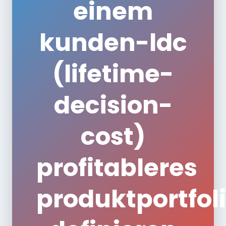
einem
kunden-ldc
(lifetime-
decision-
cost)
profitableres
produktportfol