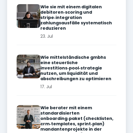
Wie sie mit einem digitalen
debitoren‑scoring und
stripe‑integration
zahlungsausfälle systematisch
reduzieren
23. Jul
Wie mittelständische gmbhs
eine steuerliche
investitions‑pool‑strategie
nutzen, um liquidität und
abschreibungen zu optimieren
17. Jul
Wie berater mit einem
standardisierten
onboarding‑paket (checklisten,
crm‑templates, sprint‑plan)
mandantenprojekte in der